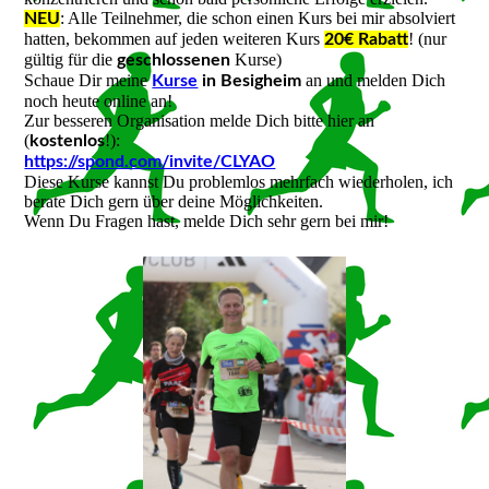
: Alle Teilnehmer, die schon einen Kurs bei mir absolviert
NEU
hatten, bekommen auf jeden weiteren Kurs
! (nur
20€ Rabatt
gültig für die
Kurse)
geschlossenen
Schaue Dir meine
an und melden Dich
Kurse
in Besigheim
noch heute online an!
Zur besseren Organisation melde Dich bitte hier an
(
!):
kostenlos
https://spond.com/invite/CLYAO
Diese Kurse kannst Du problemlos mehrfach wiederholen, ich
berate Dich gern über deine Möglichkeiten.
Wenn Du Fragen hast, melde Dich sehr gern bei mir!