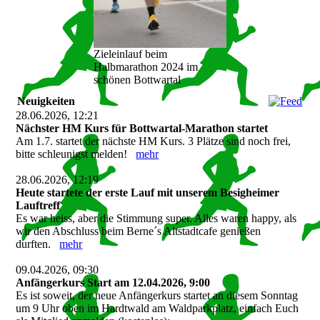
Zieleinlauf beim
Halbmarathon 2024 im
schönen Bottwartal
Neuigkeiten
28.06.2026, 12:21
Nächster HM Kurs für Bottwartal-Marathon startet
Am 1.7. startet der nächste HM Kurs. 3 Plätze sind noch frei,
bitte schleunigst melden!
mehr
28.06.2026, 12:19
Heute startete der erste Lauf mit unserem Besigheimer
Lauftreff
Es war heiss, aber die Stimmung super. Alles waren happy, als
wir den Abschluss beim Berne´s Altstadtcafe genießen
durften.
mehr
09.04.2026, 09:30
Anfängerkurs Start am 12.04.2026, 9:00
Es ist soweit, der neue Anfängerkurs startet an diesem Sonntag
um 9 Uhr oben im Hardtwald am Waldparkplatz, einfach Euch