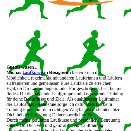
Gut zu wissen ...
bieten Euch die
Michas
Laufkurse
in Besigheim
Möglichkeit, regelmäßig mit anderen Läuferinnen und Läufern
zu trainieren und gemeinsam Eure Laufziele zu erreichen.
Egal, ob Du Laufanfängerin oder Fortgeschrittener bist, bei mir
findest Du die passende Laufgruppe und das passende Training
für deine Bedürfnisse und Ziele. Als qualifizierter Lauftrainer
der Laufcampus Akademie sorge ich dafür, dass Du beim
Training immer auf dem richtigen Weg bleibst und unterstütze
Dich bei der Erreichung Deiner sportlichen Ziele.
Durch meine geführten Laufkurse und persönliche Betreuung
kannst Du Dich voll und ganz auf Dein Lauftraining
konzentrieren und schon bald persönliche Erfolge erzielen.