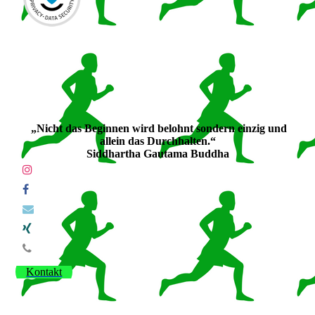
„Nicht das Beginnen wird belohnt sondern einzig und
allein das Durchhalten.“
Siddhartha Gautama Buddha
Kontakt