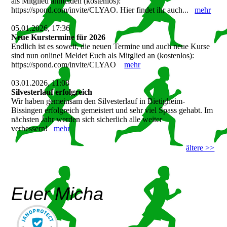
als Mitglied anmelden (kostenlos):
https://spond.com/invite/CLYAO. Hier findet ihr auch...
mehr
05.01.2026, 17:36
Neue Kurstermine für 2026
Endlich ist es soweit, die neuen Termine und auch neue Kurse
sind nun online! Meldet Euch als Mitglied an (kostenlos):
https://spond.com/invite/CLYAO
mehr
03.01.2026, 11:08
Silvesterlauf erfolgreich
Wir haben gemeinsam den Silvesterlauf in Bietigheim-
Bissingen erfolgreich gemeistert und sehr viel Spass gehabt. Im
nächsten Jahr werden sich sicherlich alle weiter
verbessern!
mehr
ältere >>
Euer Micha