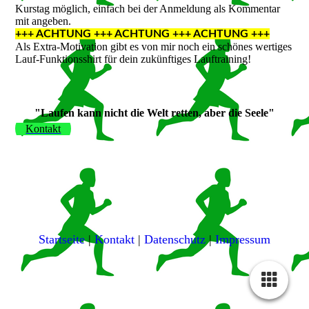
Kurstag möglich, einfach bei der Anmeldung als Kommentar
mit angeben.
+++ ACHTUNG +++ ACHTUNG +++ ACHTUNG +++
Als Extra-Motivation gibt es von mir noch ein schönes wertiges
Lauf-Funktionsshirt für dein zukünftiges Lauftraining!
"Laufen kann nicht die Welt retten, aber die Seele"
Kontakt
Startseite
|
Kontakt
|
Daten­schutz
|
Impressum