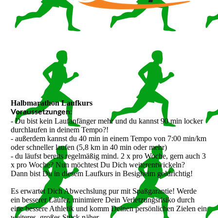
Halbmarathon Laufkurs
:
Voraussetzungen
- Du bist kein Laufanfänger mehr und du kannst 90 min locker
durchlaufen in deinem Tempo?!
- außerdem kannst du 40 min in einem Tempo von 7:00 min/km
oder schneller laufen (5,8 km in 40 min oder mehr)
- du läufst bereits regelmäßig mind. 2 x pro Woche, gern auch 3
x pro Woche? Nun möchtest Du Dich weiterentwickeln?
Dann bist Du in diesem Laufkurs in Besigheim goldrichtig!
Es erwartet Dich Abwechslung pur mit Spaßgarantie! Werde
ein besserer Läufer, minimiere Dein Verletzungsrisiko durch
eine bessere Athletik und komm Deinen persönlichen Zielen ein
weiteres, großes Stück näher.