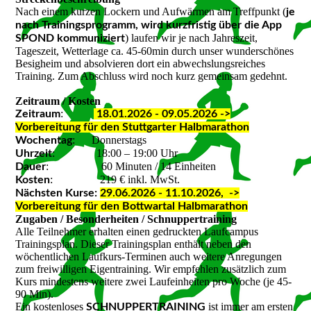
Nach einem kurzen Lockern und Aufwärmen am Treffpunkt (
je
nach Trainingsprogramm, wird kurzfristig über die App
) laufen wir je nach Jahreszeit,
SPOND kommuniziert
Tageszeit, Wetterlage ca. 45-60min durch unser wunderschönes
Besigheim und absolvieren dort ein abwechslungsreiches
Training. Zum Abschluss wird noch kurz gemeinsam gedehnt.
Zeitraum / Kosten
:
Zeitraum
18.01.2026 - 09.05.2026 ->
Vorbereitung für den Stuttgarter Halbmarathon
: Donnerstags
Wochentag
: 18:00 – 19:00 Uhr
Uhrzeit
: 60 Minuten / 14 Einheiten
Dauer
: 219 € inkl. MwSt.
Kosten
Nächsten Kurse:
29.06.2026 - 11.10.2026, ->
Vorbereitung für den Bottwartal Halbmarathon
Zugaben / Besonderheiten / Schnuppertraining
Alle Teilnehmer erhalten einen gedruckten Laufcampus
Trainingsplan. Dieser Trainingsplan enthält neben den
wöchentlichen Laufkurs-Terminen auch weitere Anregungen
zum freiwilligen Eigentraining. Wir empfehlen zusätzlich zum
Kurs mindestens weitere zwei Laufeinheiten pro Woche (je 45-
90 Min).
Ein kostenloses
ist immer am ersten
SCHNUPPERTRAINING