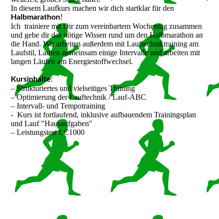
In diesem Laufkurs machen wir dich startklar für den
!
Halbmarathon
Ich trainiere mit Dir zum vereinbartem Wochentag zusammen
und gebe dir das nötige Wissen rund um den Halbmarathon an
die Hand. Wir arbeiten außerdem mit Lauftechniktraining am
Laufstil, Laufen gemeinsam einige Intervalle und arbeiten mit
langen Läufen am Energiestoffwechsel.
:
Kursinhalte
– Strukturiertes und vielseitiges Training
– Optimierung der Lauftechnik / Lauf-ABC
– Intervall- und Tempotraining
- Kurs ist fortlaufend, inklusive aufbauendem Trainingsplan
und Lauf "Hausaufgaben"
– Leistungstest LC1000